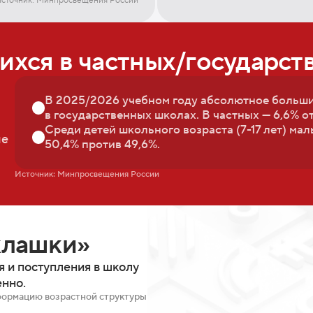
хся в частных/государст
В 2025/2026 учебном году абсолютное больши
в государственных школах. В частных — 6,6% от
Среди детей школьного возраста (7-17 лет) ма
ые
50,4% против 49,6%.
Источник: Минпросвещения России
клашки»
я и поступления в школу
енно.
сформацию возрастной структуры