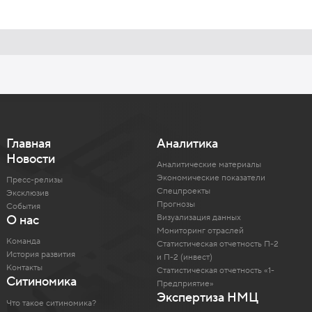
Главная
Аналитика
Новости
Аналитические материалы
Экономические показатели
Пресс-релизы
Спецпроекты
Эксклюзив
Прогнозы
События
Визуализация данных
О нас
Мониторинг отраслей
Команда
Статистическая отчетность П-2
История развития
и П-2 (инвест)
Контакты
Статистическая отчетность «1-
Ситиномика
Предприятие»
Экспертиза НМЦ
Что такое ситиномика?