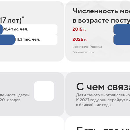
Численность мо
*
17 лет)
в возрасте посту
2015 г.
96,4 тыс. чел.
2025 г.
111,3 тыс. чел.
Источник: Росстат
*на начало года
С чем связ
сленность детей
Дети самого многочисленног
020-х годов
К 2027 году они перейдут в 
в ближайшие годы.