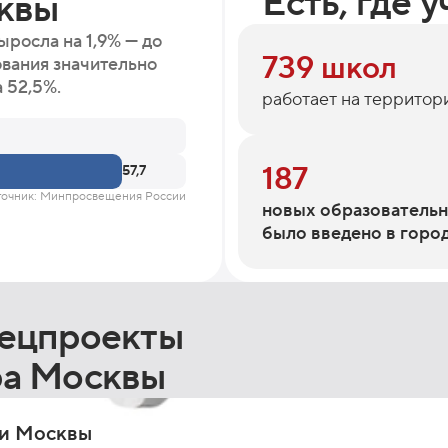
Есть, где у
сквы
ыросла на 1,9% — до
739 школ
ования значительно
 52,5%.
работает на террито
187
57,7
точник: Минпросвещения России
новых образователь
было введено в город
пецпроекты
ра Москвы
ти Москвы