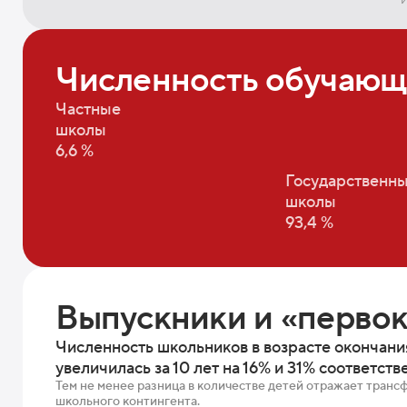
Численность обучающи
Частные
школы
6,6 %
Государственн
школы
93,4 %
Выпускники и «перво
Численность школьников в возрасте окончани
увеличилась за 10 лет на 16% и 31% соответств
Тем не менее разница в количестве детей отражает тран
школьного контингента.