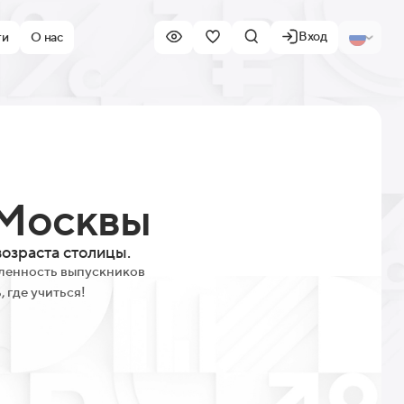
Вход
ти
О нас
 Москвы
озраста столицы.
ленность выпускников
, где учиться!