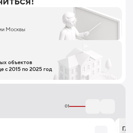
читься!
рии Москвы
ных объектов
е с 2015 по 2025 год
01
Гла