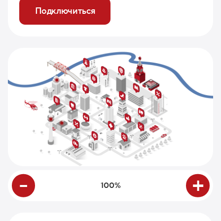
Подключиться
-
+
100%