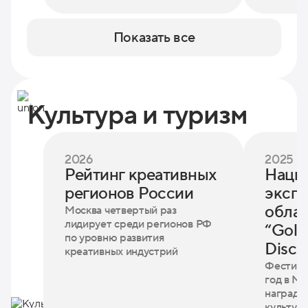
Показать все
Культура и туризм
2026
2025
Рейтинг креативных
Наци
регионов России
экспе
облас
Москва четвертый раз
лидирует среди регионов РФ
“Gold
по уровню развития
Disco
креативных индустрий
Фестива
год в М
наградой
культур