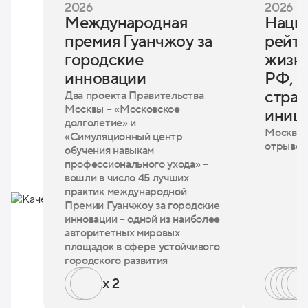
2026
2026
Международная
Наци
премия Гуанчжоу за
рейти
городские
жизни
инновации
РФ, А
страт
Два проекта Правительства
Москвы – «Московское
иниц
долголетие» и
Москва 
«Симуляционный центр
отрывом 
обучения навыкам
профессионального ухода» –
вошли в число 45 лучших
практик международной
Премии Гуанчжоу за городские
инновации – одной из наиболее
авторитетных мировых
площадок в сфере устойчивого
городского развития
x 2