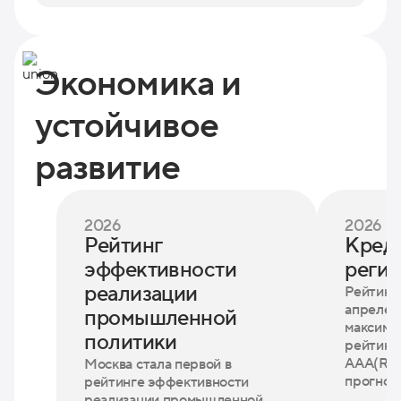
Экономика и
устойчивое
развитие
2026
2026
Рейтинг
Кред
эффективности
реги
реализации
Рейтинг
апреле 
промышленной
максима
политики
рейтинг
AAA(Ru)
Москва стала первой в
прогноз
рейтинге эффективности
реализации промышленной