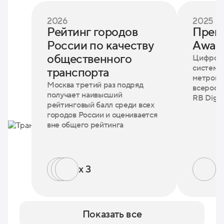
2026
2025
Рейтинг городов
Преми
России по качеству
Award
общественного
Цифровы
система
транспорта
метропо
Москва третий раз подряд
всеросс
получает наивысший
RB Digit
рейтинговый балл среди всех
городов России и оценивается
вне общего рейтинга
x 3
x 
Показать все