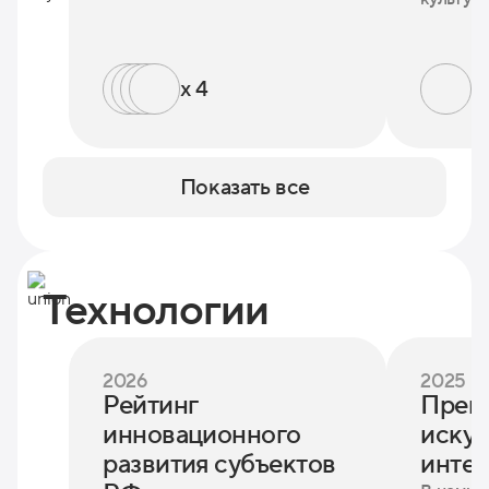
x 4
x 
Показать все
Технологии
2026
2025
Рейтинг
Прем
инновационного
искус
развития субъектов
интел