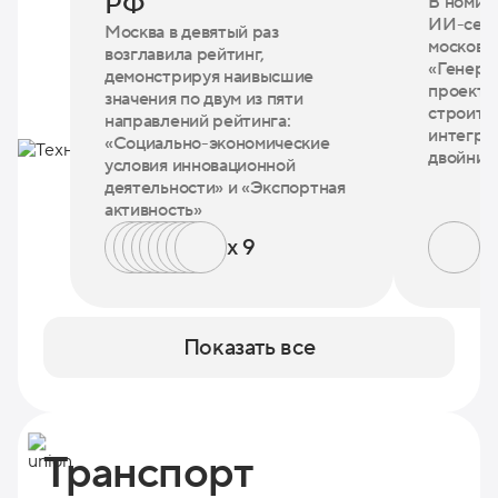
РФ
В номин
ИИ-серв
Москва в девятый раз
московс
возглавила рейтинг,
«Генера
демонстрируя наивысшие
проекти
значения по двум из пяти
строите
направлений рейтинга:
интегри
«Социально-экономические
двойник
условия инновационной
деятельности» и «Экспортная
активность»
x 9
x 
Показать все
Транспорт