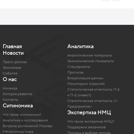
Главная
Аналитика
Новости
Аналитические материалы
Экономические показатели
Пресс-релизы
Спецпроекты
Эксклюзив
Прогнозы
События
Визуализация данных
О нас
Мониторинг отраслей
Команда
Статистическая отчетность П-2
История развития
и П-2 (инвест)
Контакты
Статистическая отчетность «1-
Ситиномика
Предприятие»
Экспертиза НМЦ
Что такое ситиномика?
Аналитика и исследования
Что такое экспертиза НМЦ?
Витрина достижений Москвы
Поддержка заказчиков
Мегаполисы мира
Помощь в выборе метода