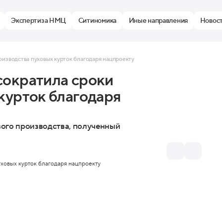
Экспертиза НМЦ
Ситиномика
Иные направления
Новос
оизводства пуховых курток благодаря нацпроекту
сократила сроки
курток благодаря
ого производства, полученный