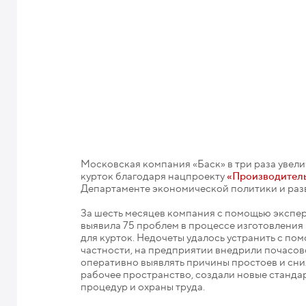
Московская компания «Баск» в три раза увели
курток благодаря нацпроекту
«Производитель
Департаменте экономической политики и раз
За шесть месяцев компания с помощью экспе
выявила 75 проблем в процессе изготовления
для курток. Недочеты удалось устранить с п
частности, на предприятии внедрили почасов
оперативно выявлять причины простоев и сн
рабочее пространство, создали новые станд
процедур и охраны труда.