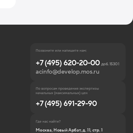
Позвоните или напишите нам:
+7 (495) 620-20-00
доб. 15301
acinfo@develop.mos.ru
По вопросам проведения экспертизы
начальных (максимальных) цен
+7 (495) 691-29-90
Где нас найти?
Москва, Новый Арбат, д. 11, стр. 1