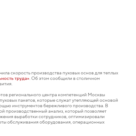
чила скорость производства пуховых основ для теплых
ность труда»
. Об этом сообщили в столичном
вития.
ртов регионального центра компетенций Москвы
 пуховых пакетов, которые служат утепляющей основой
омощью инструментов бережливого производства. В
ой производственный анализ, который позволяет
ижения выработки сотрудников, оптимизировали
арты обслуживания оборудования, операционных