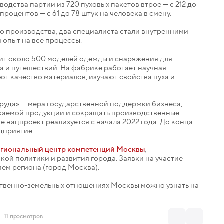
одства партии из 720 пуховых пакетов втрое — с 212 до
 процентов — с 61 до 78 штук на человека в смену.
о производства, два специалиста стали внутренними
 опыт на все процессы.
дит около 500 моделей одежды и снаряжения для
а и путешествий. На фабрике работает научная
т качество материалов, изучают свойства пуха и
руда» — мера государственной поддержки бизнеса,
скаемой продукции и сокращать производственные
е нацпроект реализуется с начала 2022 года. До конца
едприятие.
егиональный центр компетенций Москвы
,
й политики и развития города. Заявки на участие
ем региона (город Москва).
твенно-земельных отношениях Москвы можно узнать на
11 просмотров