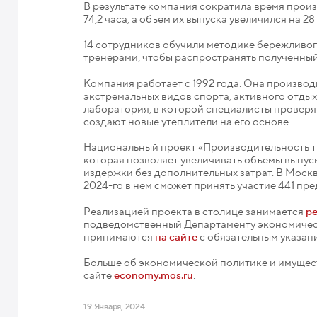
В результате компания сократила время произв
74,2 часа, а объем их выпуска увеличился на 28
14 сотрудников обучили методике бережливог
тренерами, чтобы распространять полученный
Компания работает с 1992 года. Она произво
экстремальных видов спорта, активного отдых
лаборатория, в которой специалисты проверяю
создают новые утеплители на его основе.
Национальный проект «Производительность т
которая позволяет увеличивать объемы выпу
издержки без дополнительных затрат. В Москв
2024-го в нем сможет принять участие 441 пр
Реализацией проекта в столице занимается
р
подведомственный Департаменту экономическо
принимаются
на сайте
с обязательным указани
Больше об экономической политике и имущес
сайте
economy.mos.ru
.
19 Января, 2024