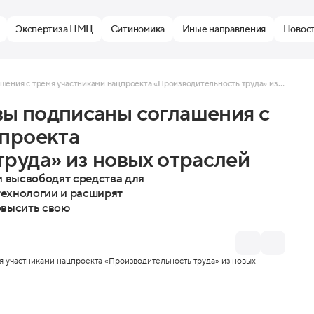
Экспертиза НМЦ
Ситиномика
Иные направления
Новос
Правительством Москвы подписаны соглашения с тремя участниками нацпроекта «Производительность труда» из новых отраслей
ы подписаны соглашения с
цпроекта
руда» из новых отраслей
и высвободят средства для
технологии и расширят
овысить свою