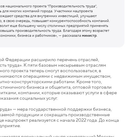
ков национального проекта “Производительность труда”,
ь для многих компаний города. Участники нацпроекта
ождают средства для внутренних инвестиций, улучшают
то, в свою очередь, повышает конкурентоспособность компаний.
волит еще большему числу столичных предприятий применять
овышать производительность труда. Благодаря этому возрастет
ономики, бизнеса и работников», — рассказала
министр
.
кой Федерации расширило перечень отраслей,
ть труда». К пяти базовым несырьевым отраслям
ого проекта теперь смогут воспользоваться, в
 занимаются операциями с недвижимым имуществом,
ытно-конструкторскими работами. Кроме того,
остиничного бизнеса и общепита, оптовой торговли
тками, компании, которые оказывают услуги в сфере
казания социальных услуг.
руда» — мера государственной поддержки бизнеса,
скаемой продукции и сокращать производственные
е нацпроект реализуется с начала 2022 года. До конца
едприятие.
занимается региональный центр компетенций Москвы