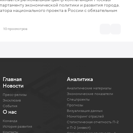
партаменту экономической политики и развития города.
ратора национального проекта в России с обязательным
10 просмотров
Главная
Аналитика
Новости
Аналитические материалы
Экономические показатели
Пресс-релизы
Спецпроекты
Эксклюзив
Прогнозы
События
Визуализация данных
О нас
Мониторинг отраслей
Команда
Статистическая отчетность П-2
История развития
и П-2 (инвест)
Контакты