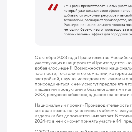
«Мы рады приветствовать новых участни
который уже доказал свою эффективност
добиваются экономии ресурсов и высвоб
технологии, расширяют производство, ч
Расширение национального проекта поз
методики бережливого производства и п
положительный эффект для городской эк
С октября 2023 года Правительство Российс
участвующих в нацпроекте «Производительнос
добавилось еще 11. Возможностями национальн
частности, те столичные компании, которые
застройкой, научно-исследовательскими и оп
присоединиться к нему смогут предприятия г
пищевыми продуктами и безалкогольными напи
ЖКХ, ресурсоснабжения, здравоохранения и о
Национальный проект «Производительность т
которая позволяет увеличивать объемы выпу
издержки без дополнительных затрат. В столиц
2024-го в нем сможет принять участие 441 пр
С 2022 года реализацией проекта в столице 