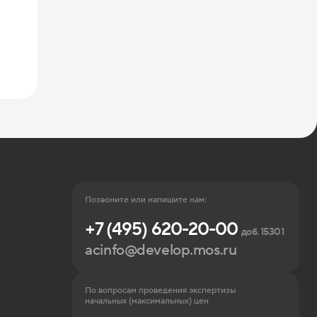
Позвоните или напишите нам:
+7 (495) 620-20-00
доб. 15301
acinfo@develop.mos.ru
По вопросам проведения экспертизы
начальных (максимальных) цен