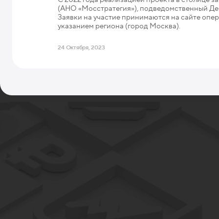
(АНО «Мосстратегия»), подведомственный Де
Заявки на участие принимаются на сайте опе
указанием региона (город Москва).
24 Октября, 2023