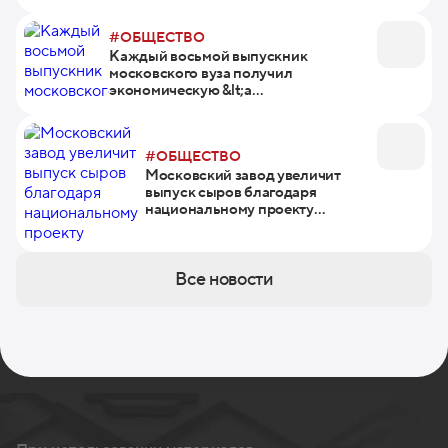
#ОБЩЕСТВО
Каждый восьмой выпускник
московского вуза получил
экономическую &lt;a
href=&quot;/special-projects/moscow-
student-specializations/&quot;
class=&quot;link --color-
#ОБЩЕСТВО
dark&quot;&gt;специальность&lt;/a&gt;
Московский завод увеличит
выпуск сыров благодаря
национальному проекту
«Производительность труда»
Все новости