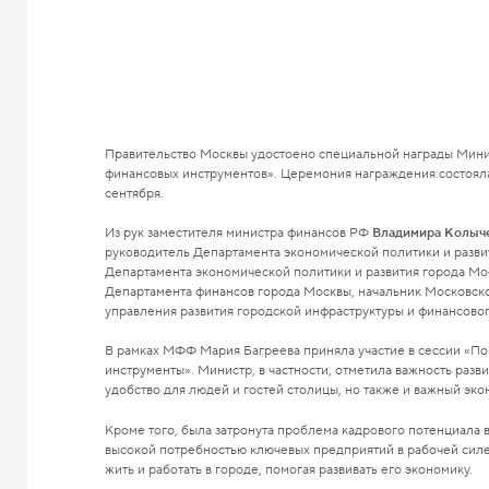
Правительство Москвы удостоено специальной награды Мини
финансовых инструментов». Церемония награждения состояла
сентября.
Из рук заместителя министра финансов РФ
Владимира Колыч
руководитель Департамента экономической политики и разви
Департамента экономической политики и развития города М
Департамента финансов города Москвы, начальник Московско
управления развития городской инфраструктуры и финансов
В рамках МФФ Мария Багреева приняла участие в сессии «П
инструменты». Министр, в частности, отметила важность развит
удобство для людей и гостей столицы, но также и важный эк
Кроме того, была затронута проблема кадрового потенциала 
высокой потребностью ключевых предприятий в рабочей силе
жить и работать в городе, помогая развивать его экономику.