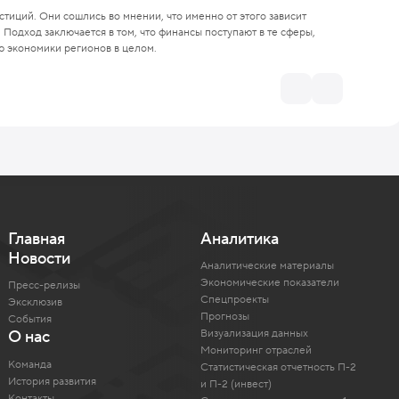
тиций. Они сошлись во мнении, что именно от этого зависит
одход заключается в том, что финансы поступают в те сферы,
ию экономики регионов в целом.
Главная
Аналитика
Новости
Аналитические материалы
Экономические показатели
Пресс-релизы
Спецпроекты
Эксклюзив
Прогнозы
События
Визуализация данных
О нас
Мониторинг отраслей
Команда
Статистическая отчетность П-2
История развития
и П-2 (инвест)
Контакты