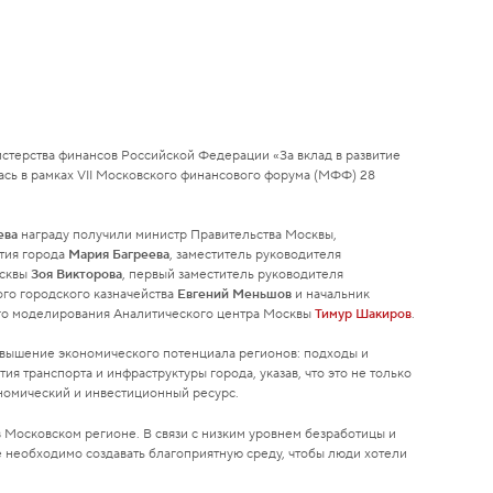
стерства финансов Российской Федерации «За вклад в развитие
сь в рамках VII Московского финансового форума (МФФ) 28
ева
награду получили министр Правительства Москвы,
тия города
Мария Багреева
, заместитель руководителя
осквы
Зоя Викторова
, первый заместитель руководителя
го городского казначейства
Евгений Меньшов
и начальник
ого моделирования Аналитического центра Москвы
Тимур Шакиров
.
овышение экономического потенциала регионов: подходы и
ия транспорта и инфраструктуры города, указав, что это не только
ономический и инвестиционный ресурс.
в Московском регионе. В связи с низким уровнем безработицы и
 необходимо создавать благоприятную среду, чтобы люди хотели