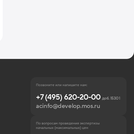
Позвоните или напишите нам:
+7 (495) 620-20-00
доб. 15301
acinfo@develop.mos.ru
По вопросам проведения экспертизы
начальных (максимальных) цен