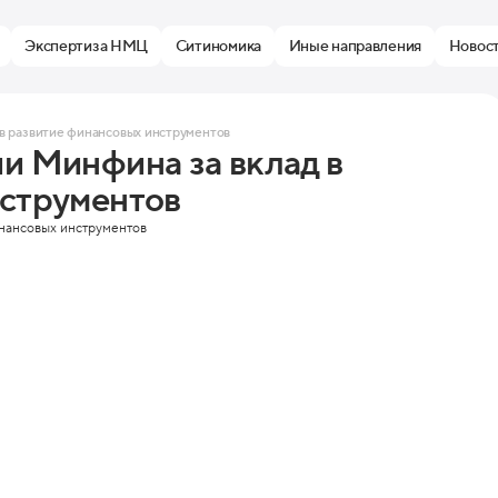
Экспертиза НМЦ
Ситиномика
Иные направления
Новос
в развитие финансовых инструментов
и Минфина за вклад в
нструментов