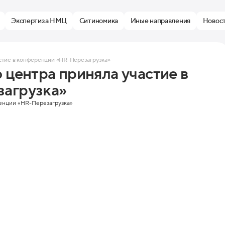
Экспертиза НМЦ
Ситиномика
Иные направления
Новос
стие в конференции «HR-Перезагрузка»
 центра приняла участие в
агрузка»