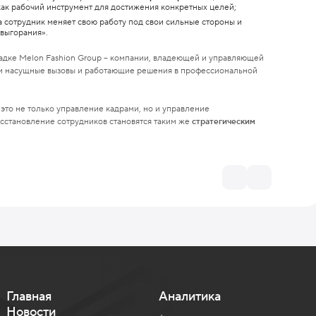
 как рабочий инструмент для достижения конкретных целей;
а сотрудник меняет свою работу под свои сильные стороны и
 выгорания».
адке Melon Fashion Group – компании, владеющей и управляющей
ли насущные вызовы и работающие решения в профессиональной
это не только управление кадрами, но и управление
осстановление сотрудников становятся таким же
стратегическим
Главная
Аналитика
Новости