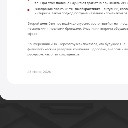
т.д. При этом полезно научиться грамотно применять ИИ
Внедрение практики т.н.
джобкрафтинга
– ситуации, когд
интересы. Такой подход получил название «прививкой от
Второй день был посвящён дискуссии, состоявшейся на площ
несколькими модными брендами. Участники встречи обсуди
сфере.
Конференция «HR-Перезагрузка» показала, что будущее HR – 
физиологическим резервом компании. Здоровье, энергия и в
ресурсом
, как опыт сотрудников.
23 Июня, 2026