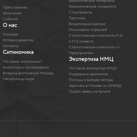
Аналитические материалы
Экономические показатели
Пресс-релизы
Спецпроекты
Эксклюзив
Прогнозы
События
Визуализация данных
О нас
Мониторинг отраслей
Команда
Статистическая отчетность П-2
История развития
и П-2 (инвест)
Контакты
Статистическая отчетность «1-
Ситиномика
Предприятие»
Экспертиза НМЦ
Что такое ситиномика?
Аналитика и исследования
Что такое экспертиза НМЦ?
Витрина достижений Москвы
Поддержка заказчиков
Мегаполисы мира
Помощь в выборе метода
Зарплаты в Москве по ОКВЭД
Подать заявку на бумаге