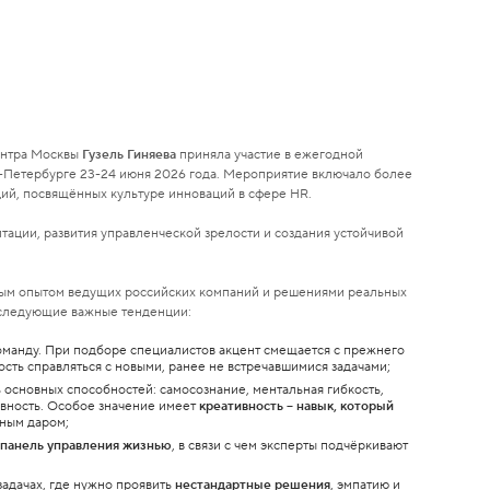
ентра Москвы
Гузель Гиняева
приняла участие в ежегодной
т-Петербурге 23-24 июня 2026 года. Мероприятие включало более
ций, посвящённых культуре инноваций в сфере HR.
ации, развития управленческой зрелости и создания устойчивой
вым опытом ведущих российских компаний и решениями реальных
 следующие важные тенденции:
оманду. При подборе специалистов акцент смещается с прежнего
сть справляться с новыми, ранее не встречавшимися задачами;
 основных способностей: самосознание, ментальная гибкость,
тивность. Особое значение имеет
креативность – навык, который
нным даром;
 панель управления жизнью
, в связи с чем эксперты подчёркивают
адачах, где нужно проявить
нестандартные решения
, эмпатию и