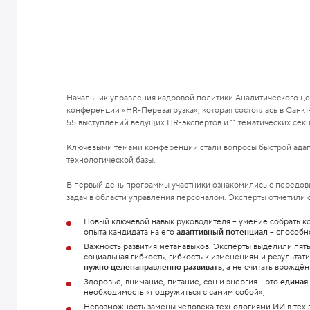
Начальник управления кадровой политики Аналитического ц
конференции «HR-Перезагрузка», которая состоялась в Санк
55 выступлений ведущих HR-экспертов и 11 тематических сек
Ключевыми темами конференции стали вопросы быстрой адапт
технологической базы.
В первый день программы участники ознакомились с передо
задач в области управления персоналом. Эксперты отметили
Новый ключевой навык руководителя – умение собрать к
опыта кандидата на его
адаптивный потенциал
– способно
Важность развития метанавыков. Эксперты выделили пять
социальная гибкость, гибкость к изменениям и результа
нужно
целенаправленно развивать
, а не считать врождё
Здоровье, внимание, питание, сон и энергия – это
единая
необходимость «подружиться с самим собой»;
Невозможность замены человека технологиями ИИ в тех з