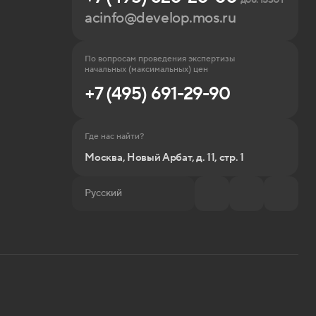
доб. 15301
acinfo@develop.mos.ru
По вопросам проведения экспертизы
начальных (максимальных) цен
+7 (495) 691-29-90
Где нас найти?
Москва, Новый Арбат, д. 11, стр. 1
Русский