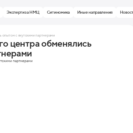
Экспертиза НМЦ
Ситиномика
Иные направления
Новос
ь опытом с якутскими партнерами
го центра обменялись
тнерами