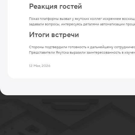
Реакция гостей
Показ платформы вызвал у якутских коллег искреннее восхи
задавали вопросы, интересуясь деталями автоматизации про
Итоги встречи
Стороны подтвердили готовность к дальнейшему сотрудничест
Представители Якутска выразили заинтересованность в изуч
12 Мая, 2026