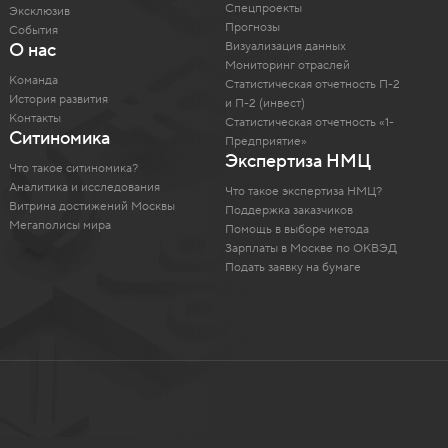
Спецпроекты
Эксклюзив
Прогнозы
События
Визуализация данных
О нас
Мониторинг отраслей
Команда
Статистическая отчетность П-2
История развития
и П-2 (инвест)
Контакты
Статистическая отчетность «1-
Ситиномика
Предприятие»
Экспертиза НМЦ
Что такое ситиномика?
Аналитика и исследования
Что такое экспертиза НМЦ?
Витрина достижений Москвы
Поддержка заказчиков
Мегаполисы мира
Помощь в выборе метода
Зарплаты в Москве по ОКВЭД
Подать заявку на бумаге