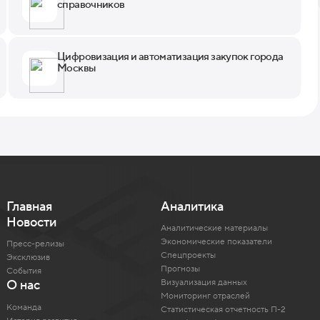
справочников
Цифровизация и автоматизация закупок города
Москвы
Главная
Аналитика
Новости
Аналитические материалы
Экономические показатели
Пресс-релизы
Спецпроекты
Эксклюзив
Прогнозы
События
Визуализация данных
О нас
Мониторинг отраслей
Команда
Статистическая отчетность П-2