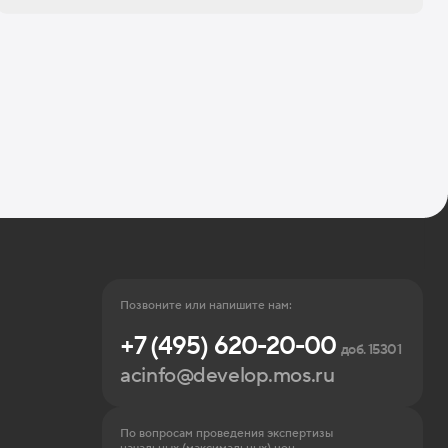
Позвоните или напишите нам:
+7 (495) 620-20-00
доб. 15301
acinfo@develop.mos.ru
По вопросам проведения экспертизы
начальных (максимальных) цен