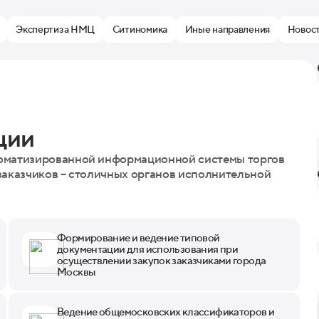
Экспертиза НМЦ
Ситиномика
Иные направления
Новос
ции
томатизированной информационной системы торгов
заказчиков – столичных органов исполнительной
Формирование и ведение типовой
документации для использования при
осуществлении закупок заказчиками города
Москвы
Ведение общемосковских классификаторов и