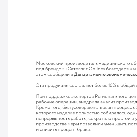
Московский производитель медицинского обо
под брендом «Сателлит Online» благодаря на
этом сообщили в
Департаменте экономическо
Эта продукция составляет более 16% в общей
При поддержке экспертов Регионального це
рабочие операции, внедрила анализ производ
Кроме того, был усовершенствован процесс сб
которого изделие полностью собиралось одни
непрерывность работы, сократило простои и 
производстве меры позволили уменьшить пот
и снизить процент брака.