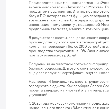
Производственные мощности компании «Элта
экономической зоны «Технополис Москва». Гл
продуктом предприятия. Это полностью отеч
базу и ПО, которая имеет функцию передачи 
возможен в том числе и благодаря государст
инвестиционному кредиту с поддержкой Мо
предпринимательства, а также льготному цел
В результате за шесть месяцев компания сокр
производство одного изделия теперь требуетс
компания производит более 2100 устройств в
производства сократился на 10%. Экономичес
почти 37 миллионов рублей.
Полученный на пилотном потоке опыт предпри
бизнес-процессов. Для этого семь человек п
еще двое получили сертификаты внутреннего 
Нацпроект «Производительность труда» реализ
городского бюджета. Как сообщил Сергей Соб
проекта завершили пилотный этап и теперь с
улучшений.
С 2025 года московские компании продолжаю
национального проекта «Эффективная и конк