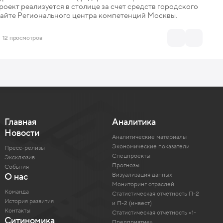
оект реализуется в столице за счет средств городского
сайте Регионального центра компетенций Москвы.
12 просмотров
Главная
Аналитика
Новости
Аналитические материалы
Экономические показатели
Пресс-релизы
Спецпроекты
Эксклюзив
Прогнозы
События
Визуализация данных
О нас
Мониторинг отраслей
Команда
Статистическая отчетность П-2
История развития
и П-2 (инвест)
Контакты
Статистическая отчетность «1-
Ситиномика
Предприятие»