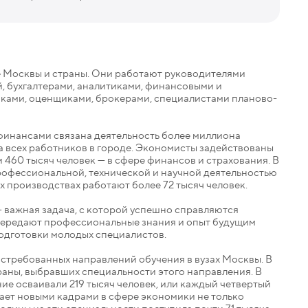
е Москвы и страны. Они работают руководителями
, бухгалтерами, аналитиками, финансовыми и
ками, оценщиками, брокерами, специалистами планово-
финансами связана деятельность более миллиона
ла всех работников в городе. Экономисты задействованы
и 460 тысяч человек — в сфере финансов и страхования. В
профессиональной, технической и научной деятельностью
х производствах работают более 72 тысяч человек.
важная задача, с которой успешно справляются
передают профессиональные знания и опыт будущим
одготовки молодых специалистов.
остребованных направлений обучения в вузах Москвы. В
траны, выбравших специальности этого направления. В
ие осваивали 219 тысяч человек, или каждый четвертый
вает новыми кадрами в сфере экономики не только