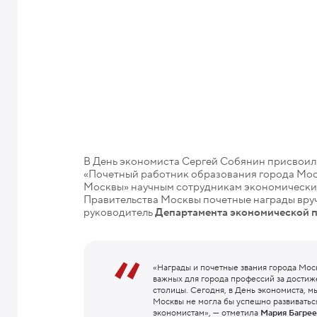
В День экономиста Сергей Собянин присвоил
«Почетный работник образования города Моск
Москвы» научным сотрудникам экономических 
Правительства Москвы почетные награды вру
руководитель
Департамента экономической п
«Награды и почетные звания города Мос
важных для города профессий за достиж
столицы. Сегодня, в День экономиста, м
Москвы не могла бы успешно развиватьс
экономистам», — отметила
Мария Багрее