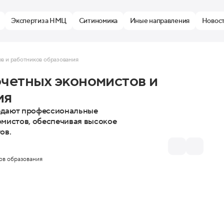
Экспертиза НМЦ
Ситиномика
Иные направления
Новос
в и работников образования
очетных экономистов и
ия
едают профессиональные
мистов, обеспечивая высокое
ов.