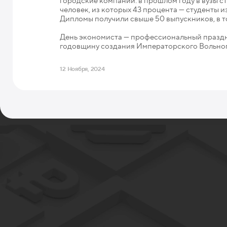
городские компании: в прошлом году в вузы с
человек, из которых 43 процента — студенты и
Дипломы получили свыше 50 выпускников, в то
День экономиста — профессиональный праздник
годовщину создания Императорского Вольного
12 Ноября, 2024