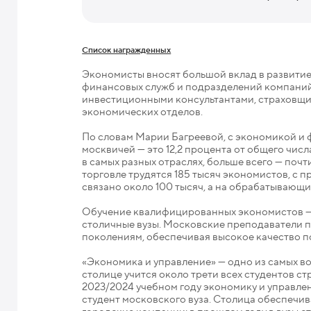
Список награжденных
Экономисты вносят большой вклад в развити
финансовых служб и подразделений компаний
инвестиционными консультантами, страховщи
экономических отделов.
По словам Марии Багреевой, с экономикой и 
москвичей — это 12,2 процента от общего чис
в самых разных отраслях, больше всего — почт
торговле трудятся 185 тысяч экономистов, с 
связано около 100 тысяч, а на обрабатывающи
Обучение квалифицированных экономистов — 
столичные вузы. Московские преподаватели 
поколениям, обеспечивая высокое качество п
«Экономика и управление» — одно из самых в
столице учится около трети всех студентов с
2023/2024 учебном году экономику и управлен
студент московского вуза. Столица обеспечи