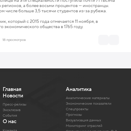
толицы на эти специальности поступила почти 71 тысяча
з регионов, а более восьми процентов — иностранцы.
м числе больше 3,5 тысячи студентов из-за рубежа.
, который с 2015 года отмечается 11 ноября, в
 экономического общества в 1765 году.
18 просмотров
Главная
Аналитика
Новости
Аналитические материалы
Экономические показатели
Пресс-релизы
Спецпроекты
Эксклюзив
Прогнозы
События
Визуализация данных
О нас
Мониторинг отраслей
Команда