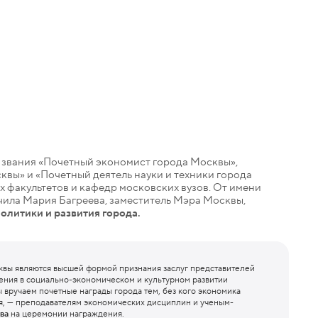
 звания «Почетный экономист города Москвы»,
вы» и «Почетный деятель науки и техники города
факультетов и кафедр московских вузов. От имени
чила Мария Багреева, заместитель Мэра Москвы,
олитики и развития города.
квы являются высшей формой признания заслуг представителей
ения в социально-экономическом и культурном развитии
ы вручаем почетные награды города тем, без кого экономика
я, — преподавателям экономических дисциплин и ученым-
ва
на церемонии награждения.