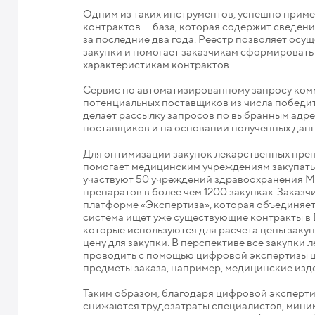
Одним из таких инструментов, успешно приме
контрактов — база, которая содержит сведен
за последние два года. Реестр позволяет ос
закупки и помогает заказчикам сформировать 
характеристикам контрактов.
Сервис по автоматизированному запросу ком
потенциальных поставщиков из числа победите
делает рассылку запросов по выбранным адре
поставщиков и на основании полученных данн
Для оптимизации закупок лекарственных преп
помогает медицинским учреждениям закупать 
участвуют 50 учреждений здравоохранения Мо
препаратов в более чем 1200 закупках. Заказ
платформе «Экспертиза», которая объединяет
система ищет уже существующие контракты в
которые используются для расчета цены заку
цену для закупки. В перспективе все закупки
проводить с помощью цифровой экспертизы цен
предметы заказа, например, медицинские изде
Таким образом, благодаря цифровой эксперт
снижаются трудозатраты специалистов, мини