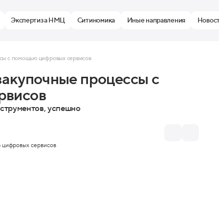
Экспертиза НМЦ
Ситиномика
Иные направления
Новос
сы с помощью цифровых сервисов
закупочные процессы с
рвисов
нструментов, успешно