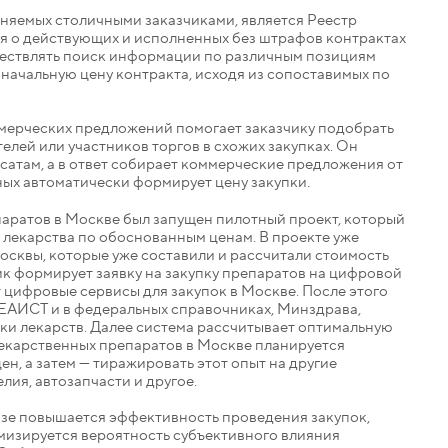
няемых столичными заказчиками, является Реестр
ия о действующих и исполненных без штрафов контрактах
уществлять поиск информации по различным позициям
начальную цену контракта, исходя из сопоставимых по
мерческих предложений помогает заказчику подобрать
лей или участников торгов в схожих закупках. Он
сатам, а в ответ собирает коммерческие предложения от
ых автоматически формирует цену закупки.
аратов в Москве был запущен пилотный проект, который
лекарства по обоснованным ценам. В проекте уже
сквы, которые уже составили и рассчитали стоимость
чик формирует заявку на закупку препаратов на цифровой
 цифровые сервисы для закупок в Москве. После этого
 ЕАИСТ и в федеральных справочниках, Минздрава,
пки лекарств. Далее система рассчитывает оптимальную
 лекарственных препаратов в Москве планируется
, а затем — тиражировать этот опыт на другие
лия, автозапчасти и другое.
изе повышается эффективность проведения закупок,
мизируется вероятность субъективного влияния