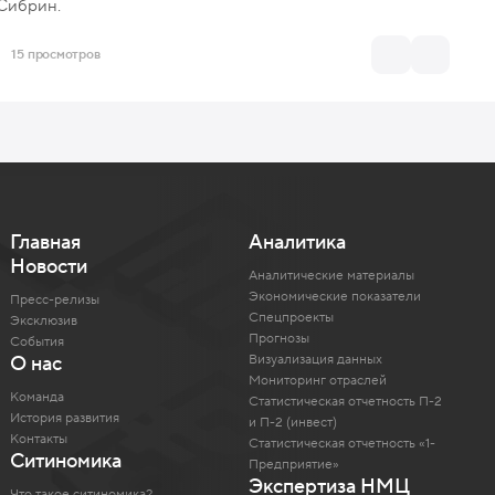
 Сибрин.
15 просмотров
Главная
Аналитика
Новости
Аналитические материалы
Экономические показатели
Пресс-релизы
Спецпроекты
Эксклюзив
Прогнозы
События
Визуализация данных
О нас
Мониторинг отраслей
Команда
Статистическая отчетность П-2
История развития
и П-2 (инвест)
Контакты
Статистическая отчетность «1-
Ситиномика
Предприятие»
Экспертиза НМЦ
Что такое ситиномика?