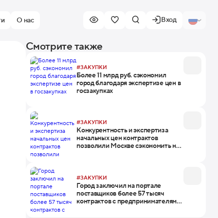
Вход
ти
О нас
Смотрите также
#ЗАКУПКИ
Более 11 млрд руб. сэкономил
город благодаря экспертизе цен в
госзакупках
#ЗАКУПКИ
Конкурентность и экспертиза
начальных цен контрактов
позволили Москве сэкономить на
госзакупках
#ЗАКУПКИ
Город заключил на портале
поставщиков более 57 тысяч
контрактов с предпринимателями
из других регионов