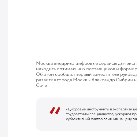
Москва внедрила цифровые сервисы для экспе
находить оптимальных поставщиков и формир
Об этом сообщил первый заместитель руково
развития города Москвы Александр Сибрин на
Сочи.
«Цифровые инструменты в экспертизе ц
трудозатраты специалистов, ускоряют п
субъективный фактор влияния на цену за