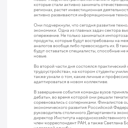
которые стали активно занимать отечественн
регионах, растет инвестиционная деятельност
активно развиваются информационные техно
Они подчеркнули, что сегодня развитие техн
экономики. Одна из главных задач сектора вы
опережение. Не только заниматься импортоза
продукты, которые будут востребованы на ме
аналогов вообще либо превосходить их. В та
будут оставаться специалисты, способные не
новые.
Во второй части дня состоялся практический
трудоустройства», на котором студенты учили
также узнали о том, какие личные и професси
адаптироваться в новом коллективе.
В завершение события команды вузов приняли
дебаты», во время которой они решали темати
соревновались с соперниками. Финалистов о
экономического развития Российской Федера
руководитель столичного Департамента экон
директор Института народнохозяйственного 
член-корреспондент РАН, а также Светлана Б
налоговой службы.