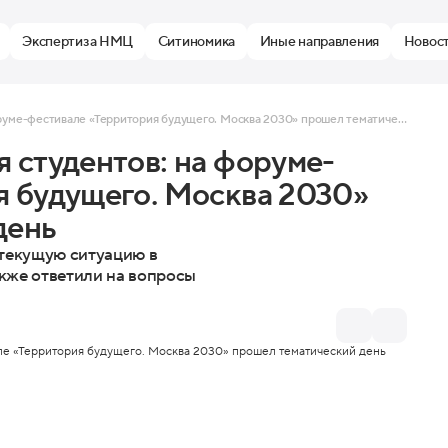
Экспертиза НМЦ
Ситиномика
Иные направления
Новос
Экономика столицы для студентов: на форуме-фестивале «Территория будущего. Москва 2030» прошел тематический день
 студентов: на форуме-
я будущего. Москва 2030»
день
 текущую ситуацию в
акже ответили на вопросы