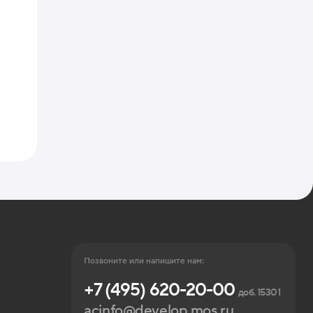
Позвоните или напишите нам:
+7 (495) 620-20-00
доб. 15301
acinfo@develop.mos.ru