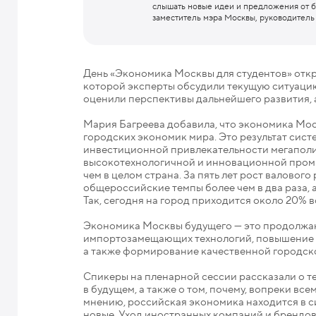
слышать новые идеи и предложения от 
заместитель мэра Москвы, руководитель
День «Экономика Москвы для студентов» откры
которой эксперты обсудили текущую ситуацию
оценили перспективы дальнейшего развития, а
Мария Багреева добавила, что экономика Мос
городских экономик мира. Это результат сис
инвестиционной привлекательности мегаполис
высокотехнологичной и инновационной промы
чем в целом страна. За пять лет рост валовог
общероссийские темпы более чем в два раза, 
Так, сегодня на город приходится около 20% 
Экономика Москвы будущего — это продолжаю
импортозамещающих технологий, повышение 
а также формирование качественной городско
Спикеры на пленарной сессии рассказали о те
в будущем, а также о том, почему, вопреки вс
мнению, российская экономика находится в с
новые. Уход иностранных компаний и брендов