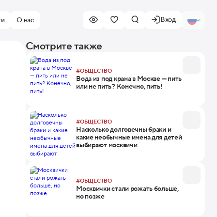
Вход
ти
О нас
Смотрите также
#ОБЩЕСТВО
Вода из под крана в Москве — пить
или не пить? Конечно, пить!
#ОБЩЕСТВО
Насколько долговечны браки и
какие необычные имена для детей
выбирают москвичи
#ОБЩЕСТВО
Москвички стали рожать больше,
но позже