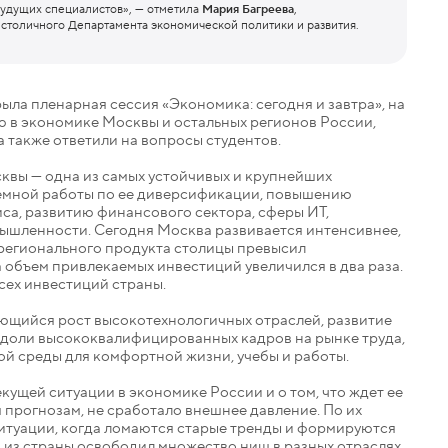
будущих специалистов», — отметила
Мария Багреева
,
 столичного Департамента экономической политики и развития.
ла пленарная сессия «Экономика: сегодня и завтра», на
 в экономике Москвы и остальных регионов России,
 также ответили на вопросы студентов.
квы — одна из самых устойчивых и крупнейших
темной работы по ее диверсификации, повышению
а, развитию финансового сектора, сферы ИТ,
шленности. Сегодня Москва развивается интенсивнее,
о регионального продукта столицы превысил
а объем привлекаемых инвестиций увеличился в два раза.
всех инвестиций страны.
щийся рост высокотехнологичных отраслей, развитие
доли высококвалифицированных кадров на рынке труда,
й среды для комфортной жизни, учебы и работы.
кущей ситуации в экономике России и о том, что ждет ее
ем прогнозам, не сработало внешнее давление. По их
итуации, когда ломаются старые тренды и формируются
 из страны освободил множество ниш в разных отраслях,