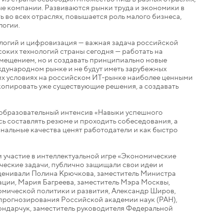
ые компании. Развиваются рынки труда и экономики в
ь во всех отраслях, повышается роль малого бизнеса,
логии.
ологий и цифровизация — важная задача российской
соких технологий страны сегодня — работать на
мещением, но и создавать принципиально новые
ждународном рынке и не будут иметь зарубежных
ких условиях на российском ИТ-рынке наиболее ценными
 копировать уже существующие решения, а создавать
 образовательный интенсив «Навыки успешного
сь составлять резюме и проходить собеседования, а
ональные качества ценят работодатели и как быстро
 участие в интеллектуальной игре «Экономические
ческие задачи, публично защищали свои идеи и
ценивали Полина Крючкова, заместитель Министра
ции, Мария Багреева, заместитель Мэра Москвы,
омической политики и развития, Александр Широв,
прогнозирования Российской академии наук (РАН),
ондарчук, заместитель руководителя Федеральной