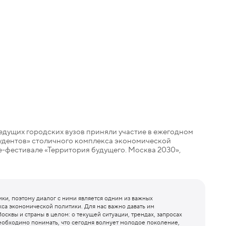
едущих городских вузов приняли участие в ежегодном
удентов» столичного комплекса экономической
-фестивале «Территория будущего. Москва 2030»,
ки, поэтому диалог с ними является одним из важных
са экономической политики. Для нас важно давать им
сквы и страны в целом: о текущей ситуации, трендах, запросах
необходимо понимать, что сегодня волнует молодое поколение,