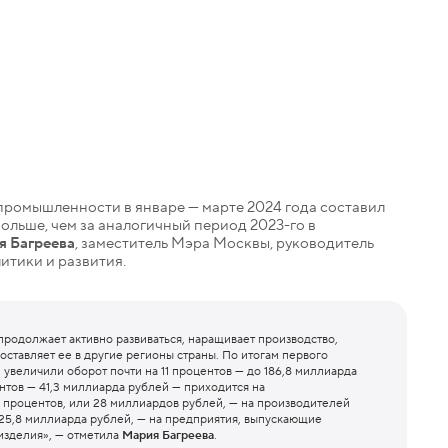
ромышленности в январе — марте 2024 года составил
 больше, чем за аналогичный период 2023-го в
я Багреева
, заместитель Мэра Москвы, руководитель
итики и развития.
родолжает активно развиваться, наращивает производство,
ставляет ее в другие регионы страны. По итогам первого
 увеличили оборот почти на 11 процентов — до 186,8 миллиарда
нтов — 41,3 миллиарда рублей — приходится на
 процентов, или 28 миллиардов рублей, — на производителей
 25,8 миллиарда рублей, — на предприятия, выпускающие
изделия», — отметила
Мария Багреева
.