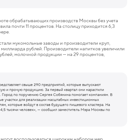
оте обрабатывающих производств Москвы без учета
вила почти 11 процентов. На столицу приходится 6,3
ере.
 стали мукомольные заводы и производители круп,
,5 миллиарда рублей. Производители напитков увеличили
рублей, молочной продукции — на 29 процентов,
редставляет свыше 290 предприятий, которые выпускают
ую и прочую продукцию. За первый квартал они нарастили
за. Город по поручению Сергея Собянина помогает компаниям. В
ные участки для реализации масштабных инвестиционных
ям, которые войдут в состав будущего пищевого кластера. На
 4,5 тысячи человек», — сообщил заместитель Мэра Москвы по
могут воспользоваться широким набором мер