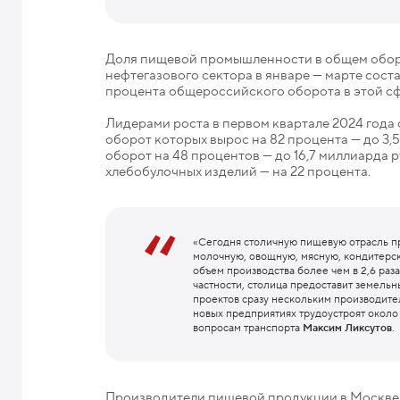
Доля пищевой промышленности в общем обор
нефтегазового сектора в январе — марте соста
процента общероссийского оборота в этой сф
Лидерами роста в первом квартале 2024 года
оборот которых вырос на 82 процента — до 3
оборот на 48 процентов — до 16,7 миллиарда 
хлебобулочных изделий — на 22 процента.
«Сегодня столичную пищевую отрасль п
молочную, овощную, мясную, кондитерск
объем производства более чем в 2,6 ра
частности, столица предоставит земель
проектов сразу нескольким производител
новых предприятиях трудоустроят около
вопросам транспорта
Максим Ликсутов
.
Производители пищевой продукции в Москве 