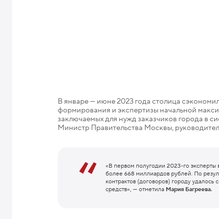
В январе — июне 2023 года столица сэкономил
формирования и экспертизы начальной макси
заключаемых для нужд заказчиков города в си
Министр Правительства Москвы, руководител
«В первом полугодии 2023-го эксперты 
более 668 миллиардов рублей. По резу
контрактов (договоров) городу удалось 
средств», — отметила
Мария Багреева.