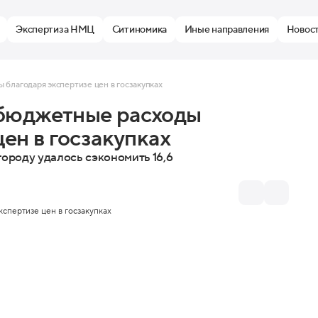
Экспертиза НМЦ
Ситиномика
Иные направления
Новос
благодаря экспертизе цен в госзакупках
 бюджетные расходы
цен в госзакупках
ороду удалось сэкономить 16,6