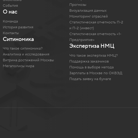
Прогнозы
События
Визуализация данных
О нас
Мониторинг отраслей
Команда
Статистическая отчетность П-2
История развития
и П-2 (инвест)
Контакты
Статистическая отчетность «1-
Ситиномика
Предприятие»
Экспертиза НМЦ
Что такое ситиномика?
Аналитика и исследования
Что такое экспертиза НМЦ?
Витрина достижений Москвы
Поддержка заказчиков
Мегаполисы мира
Помощь в выборе метода
Зарплаты в Москве по ОКВЭД
Подать заявку на бумаге