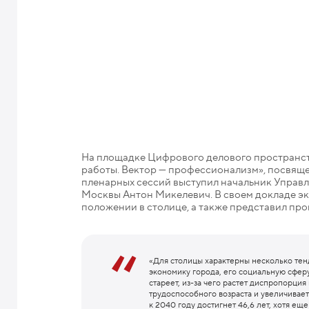
На площадке Цифрового делового пространс
работы. Вектор — профессионализм», посвяще
пленарных сессий выступил начальник Управл
Москвы Антон Микелевич. В своем докладе э
положении в столице, а также представил про
«Для столицы характерны несколько тен
экономику города, его социальную сфер
стареет, из-за чего растет диспропорция
трудоспособного возраста и увеличивает
к 2040 году достигнет 46,6 лет, хотя е