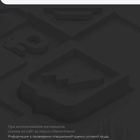
При использовании материалов
ссылка на сайт ac.mos.ru обязательна!
Информация о проведении специальной оценки условий труда