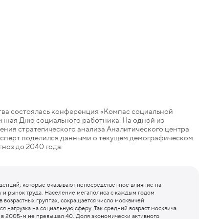
тва состоялась конференция «Компас социальной
нная Дню социального работника. На одной из
ения стратегического анализа Аналитического центра
ксперт поделился данными о текущем демографическом
гноз до 2040 года.
денций, которые оказывают непосредственное влияние на
у и рынок труда. Население мегаполиса с каждым годом
 в возрастных группах, сокращается число москвичей
ся нагрузка на социальную сферу. Так средний возраст москвича
ще в 2005-м не превышал 40. Доля экономически активного