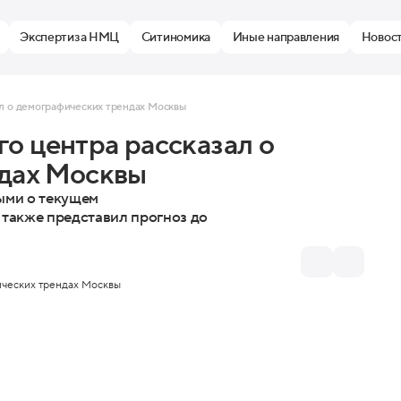
Экспертиза НМЦ
Ситиномика
Иные направления
Новос
ал о демографических трендах Москвы
о центра рассказал о
дах Москвы
ыми о текущем
 также представил прогноз до