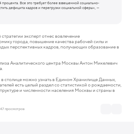
5,4 процента. Все это требует более взвешенной социально-
стить дефицита кадров и перегрузки социальной сферы», —
 стратегии эксперт отнес вовлечение
омику города, повышение качества рабочей силы и
одых перспективных кадров, получающих образование в
 в столице можно узнать в Едином Хранилище Данных,
ателей есть целый раздел со статистикой о рождаемости,
труктуре и численности населения Москвы и страны в
47 просмотров