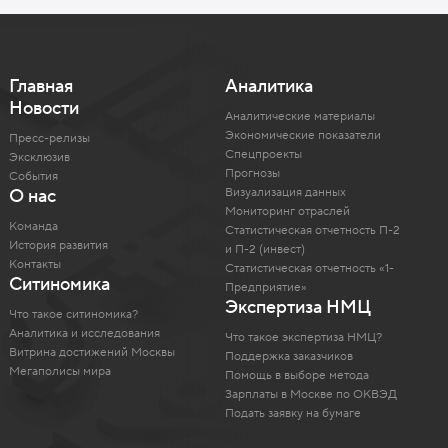
Главная
Аналитика
Новости
Аналитические материалы
Экономические показатели
Пресс-релизы
Спецпроекты
Эксклюзив
Прогнозы
События
Визуализация данных
О нас
Мониторинг отраслей
Команда
Статистическая отчетность П-2
История развития
и П-2 (инвест)
Контакты
Статистическая отчетность «1-
Ситиномика
Предприятие»
Экспертиза НМЦ
Что такое ситиномика?
Аналитика и исследования
Что такое экспертиза НМЦ?
Витрина достижений Москвы
Поддержка заказчиков
Мегаполисы мира
Помощь в выборе метода
Зарплаты в Москве по ОКВЭД
Подать заявку на бумаге