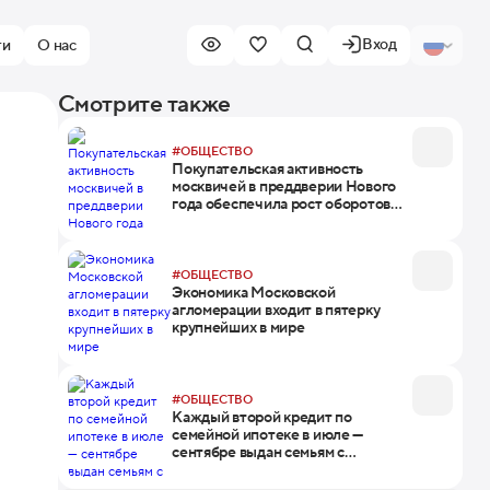
Вход
ти
О нас
Смотрите также
#ОБЩЕСТВО
Покупательская активность
москвичей в преддверии Нового
года обеспечила рост оборотов
торговли
#ОБЩЕСТВО
Экономика Московской
агломерации входит в пятерку
крупнейших в мире
#ОБЩЕСТВО
Каждый второй кредит по
семейной ипотеке в июле —
сентябре выдан семьям с
первенцем