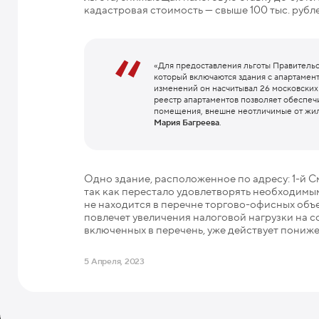
кадастровая стоимость — свыше 100 тыс. рублей
«Для предоставления льготы Правительс
который включаются здания с апартамен
изменений он насчитывал 26 московских 
реестр апартаментов позволяет обеспе
помещения, внешне неотличимые от жилы
Мария Багреева
.
Одно здание, расположенное по адресу: 1-й С
так как перестало удовлетворять необходимым
не находится в перечне торгово-офисных объ
повлечет увеличения налоговой нагрузки на с
включенных в перечень, уже действует пониже
5 Апреля, 2023