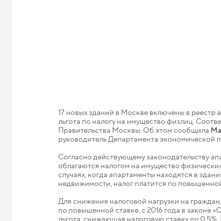
17 новых зданий в Москве включены в реестр
льгота по налогу на имущество физлиц. Соот
Правительства Москвы. Об этом сообщила
Ма
руководитель Департамента экономической по
Согласно действующему законодательству а
облагаются налогом на имущество физических 
случаях, когда апартаменты находятся в здан
недвижимости, налог платится по повышенной 
Для снижения налоговой нагрузки на граждан
по повышенной ставке, с 2016 года в законе 
льгота, снижающая налоговую ставку до 0,5%. 