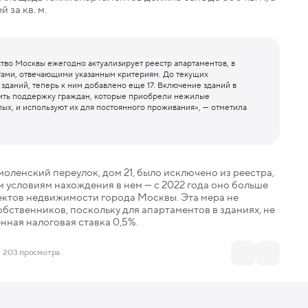
 за кв. м.
тво Москвы ежегодно актуализирует реестр апартаментов, в
тами, отвечающими указанным критериям. До текущих
зданий, теперь к ним добавлено еще 17. Включение зданий в
чить поддержку граждан, которые приобрели нежилые
х, и используют их для постоянного проживания», — отметила
моленский переулок, дом 21, было исключено из реестра,
 условиям нахождения в нем — с 2022 года оно больше
ектов недвижимости города Москвы. Эта мера не
обственников, поскольку для апартаментов в зданиях, не
нная налоговая ставка 0,5%.
203 просмотра