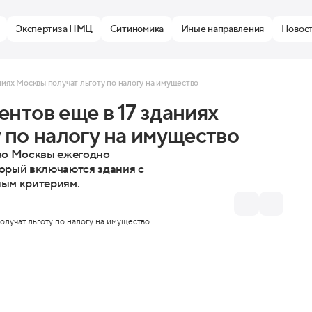
Экспертиза НМЦ
Ситиномика
Иные направления
Новос
иях Москвы получат льготу по налогу на имущество
нтов еще в 17 зданиях
 по налогу на имущество
во Москвы ежегодно
торый включаются здания с
ым критериям.