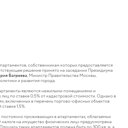
 апартаментов, собственникам которых предоставляется
ветствующее решение принято на заседании Президиума
рия Багреева
, Министр Правительства Москвы,
литики и развития города.
партаменты являются нежилыми помещениями и
лиц по ставке 0,5% от кадастровой стоимости. Однако в
иях, включенных в перечень торгово-офисных объектов
ставке 1,5%.
, постоянно проживающих в апартаментах, облагаемых
«О налоге на имущество физических лиц» предусмотрена
Площадь таких апартаментов должна быть до 300 кв. м, а