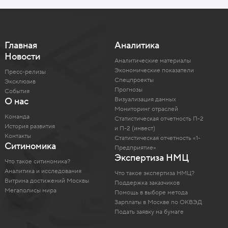
Главная
Аналитика
Новости
Аналитические материалы
Экономические показатели
Пресс-релизы
Спецпроекты
Эксклюзив
Прогнозы
События
Визуализация данных
О нас
Мониторинг отраслей
Команда
Статистическая отчетность П-2
История развития
и П-2 (инвест)
Контакты
Статистическая отчетность «1-
Ситиномика
Предприятие»
Экспертиза НМЦ
Что такое ситиномика?
Аналитика и исследования
Что такое экспертиза НМЦ?
Витрина достижений Москвы
Поддержка заказчиков
Мегаполисы мира
Помощь в выборе метода
Зарплаты в Москве по ОКВЭД
Подать заявку на бумаге