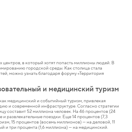
 центров, в который хотят попасть миллионы людей. В
рмированию городской среды. Как столица стала
остей, можно узнать благодаря форуму «Территория
зовательный и медицинский туризм
 как медицинский и событийный туризм, привлекая
едию и современной инфраструктуре. Согласно стратегии
ицу составит 52 миллиона человек. На 46 процентов (24
 и развлекательные поездки. Еще 14 процентов (7,3
изм, 15 процентов (восемь миллионов) — на деловой, 11
ый и три процента (1,6 миллиона) — на медицинский.