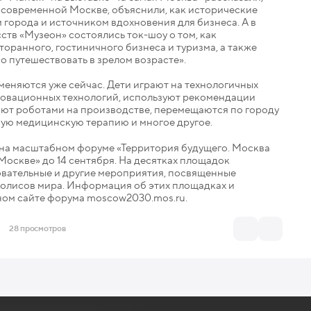
 современной Москве, объяснили, как исторические
 города и источником вдохновения для бизнеса. А в
тв «Музеон» состоялись ток-шоу о том, как
оранного, гостиничного бизнеса и туризма, а также
о путешествовать в зрелом возрасте».
меняются уже сейчас. Дети играют на технологичных
новационных технологий, используют рекомендации
яют роботами на производстве, перемещаются по городу
вую медицинскую терапию и многое другое.
 на масштабном форуме «Территория будущего. Москва
 Москве» до 14 сентября. На десятках площадок
овательные и другие мероприятия, посвященные
полисов мира. Информация об этих площадках и
ом сайте форума moscow2030.mos.ru.
28 просмотров