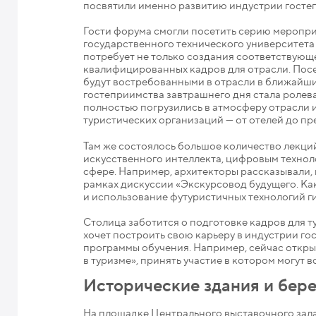
посвятили именно развитию индустрии госте
Гости форума смогли посетить серию меропри
государственного технического университета 
потребует не только создания соответствующ
квалифицированных кадров для отрасли. Посе
будут востребованными в отрасли в ближайши
гостеприимства завтрашнего дня стала ролевая
полностью погрузились в атмосферу отрасли 
туристических организаций — от отелей до п
Там же состоялось большое количество лекци
искусственного интеллекта, цифровым техно
сфере. Например, архитекторы рассказывали, 
рамках дискуссии «Экскурсовод будущего. К
и использование футуристичных технологий г
Столица заботится о подготовке кадров для ту
хочет построить свою карьеру в индустрии г
программы обучения. Например, сейчас открыт
в туризме», принять участие в котором могут в
Исторические здания и бер
На площадке Центрального выставочного зала