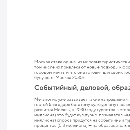
Москва стала одним из мировых туристических
том числе их привлекают новые подходы к фо
городом мечты и что она готовит для своих г
будущего. Москва 2030».
Событийный, деловой, обра
Мегаполис уже развивает такие направления,
гостей благодаря богатому культурному насл
развития Москвы, к 2030 году турпоток в стол
миллиона) это будут культурно-познавательные
миллиона) спроса придутся на событийный тур
процентов (5,8 миллиона) — на образовательн