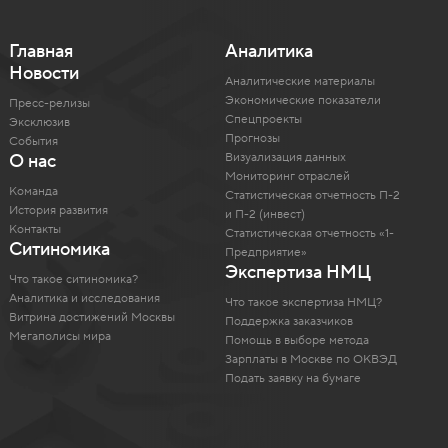
Главная
Аналитика
Новости
Аналитические материалы
Экономические показатели
Пресс-релизы
Спецпроекты
Эксклюзив
Прогнозы
События
Визуализация данных
О нас
Мониторинг отраслей
Команда
Статистическая отчетность П-2
История развития
и П-2 (инвест)
Контакты
Статистическая отчетность «1-
Ситиномика
Предприятие»
Экспертиза НМЦ
Что такое ситиномика?
Аналитика и исследования
Что такое экспертиза НМЦ?
Витрина достижений Москвы
Поддержка заказчиков
Мегаполисы мира
Помощь в выборе метода
Зарплаты в Москве по ОКВЭД
Подать заявку на бумаге