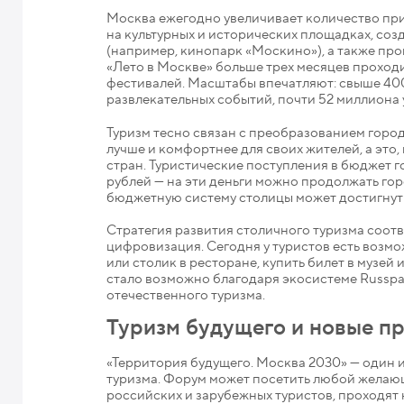
Москва ежегодно увеличивает количество при
на культурных и исторических площадках, со
(например, кинопарк «Москино»), а также пр
«Лето в Москве» больше трех месяцев проходи
фестивалей. Масштабы впечатляют: свыше 400
развлекательных событий, почти 52 миллиона 
Туризм тесно связан с преобразованием горо
лучше и комфортнее для своих жителей, а это,
стран. Туристические поступления в бюджет г
рублей — на эти деньги можно продолжать гор
бюджетную систему столицы может достигнут
Стратегия развития столичного туризма соотв
цифровизация. Сегодня у туристов есть возмо
или столик в ресторане, купить билет в музей 
стало возможно благодаря экосистеме Russpa
отечественного туризма.
Туризм будущего и новые п
«Территория будущего. Москва 2030» — один 
туризма. Форум может посетить любой желаю
российских и зарубежных туристов, проходят н