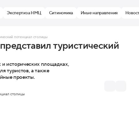
Экспертиза НМЦ
Ситиномика
Иные направления
Новос
ический потенциал столицы
представил туристический
х и исторических площадках,
я туристов, а также
йные проекты.