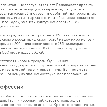
влекательных для туристов мест. Развиваются проекты
здаются новые площадки, интересные для туристов
оводятся масштабные сезонные событийные проекты. Так,
ло на улицах и в парках столицы, объединяя множество
 площадок, 86 тысяч культурных, спортивных и
участников.
дской среды и благоустройством. Москва становится
 в свою очередь, привлекает гостей из других регионов и
орода за 2024 года оцениваются в 235 миллиардов
одское благоустройство. К 2030 году вклад туризма в
ь 500 миллиардов рублей.
етствует мировым трендам. Один из них —
жность подобрать маршрут, найти и забронировать отель
или театр онлайн за считаные минуты. Во многом это
ss — одному из главных инструментов продвижения
рофессии
из событийных проектов стратегии развития столичного
щий. Тысячи мероприятий, которые привлекают
а сотне площадок мегаполиса. Кроме того, часть из них