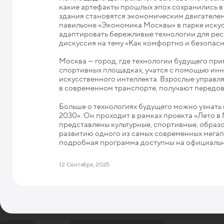
какие артефакты прошлых эпох сохранились в
здания становятся экономическим двигателем
павильоне «Экономика Москвы» в парке искусс
адаптировать бережливые технологии для рест
дискуссия на тему «Как комфортно и безопасн
Москва — город, где технологии будущего при
спортивных площадках, учатся с помощью ин
искусственного интеллекта. Взрослые управл
в современном транспорте, получают передо
Больше о технологиях будущего можно узнать
2030». Он проходит в рамках проекта «Лето в
представлены культурные, спортивные, образ
развитию одного из самых современных мега
подробная программа доступны на официальн
12 Сентября, 2025