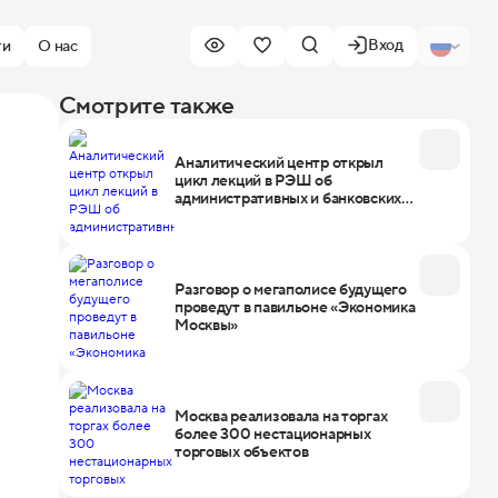
Вход
ти
О нас
Смотрите также
Аналитический центр открыл
цикл лекций в РЭШ об
административных и банковских
данных
Разговор о мегаполисе будущего
проведут в павильоне «Экономика
Москвы»
Москва реализовала на торгах
более 300 нестационарных
торговых объектов