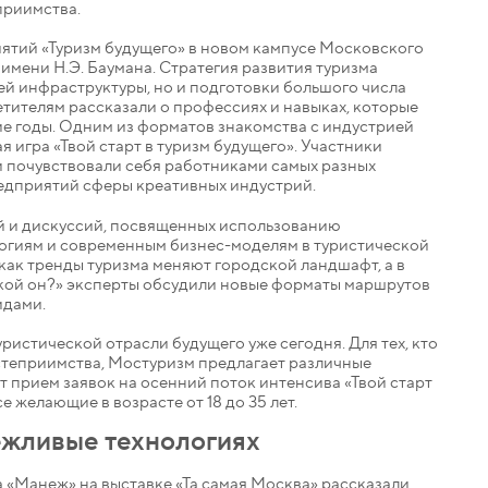
приимства.
ятий «Туризм будущего» в новом кампусе Московского
имени Н.Э. Баумана. Стратегия развития туризма
ей инфраструктуры, но и подготовки большого числа
тителям рассказали о профессиях и навыках, которые
е годы. Одним из форматов знакомства с индустрией
 игра «Твой старт в туризм будущего». Участники
и почувствовали себя работниками самых разных
редприятий сферы креативных индустрий.
й и дискуссий, посвященных использованию
логиям и современным бизнес-моделям в туристической
как тренды туризма меняют городской ландшафт, а в
акой он?» эксперты обсудили новые форматы маршрутов
идами.
ристической отрасли будущего уже сегодня. Для тех, кто
остеприимства, Мостуризм предлагает различные
 прием заявок на осенний поток интенсива «Твой старт
се желающие в возрасте от 18 до 35 лет.
ежливые технологиях
 «Манеж» на выставке «Та самая Москва» рассказали,