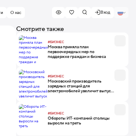
Вход
ти
О нас
Смотрите также
#БИЗНЕС
Москва приняла план
первоочередных мер по
поддержке граждан и бизнеса
#БИЗНЕС
Московский производитель
зарядных станций для
электромобилей увеличит выпуск
продукции на 19%
#БИЗНЕС
Обороты ИТ-компаний столицы
выросли на треть