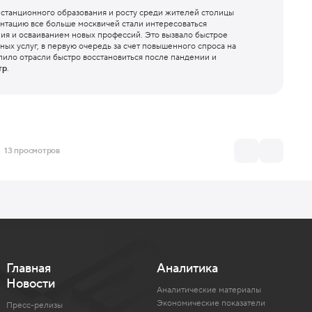
станционного образования и росту среди жителей столицы
нтацию все больше москвичей стали интересоваться
ия и осваиванием новых профессий. Это вызвало быстрое
ных услуг, в первую очередь за счет повышенного спроса на
лило отрасли быстро восстановиться после пандемии и
тр
.
13 просмотров
Главная
Аналитика
Новости
Аналитические материалы
Экономические показатели
Пресс-релизы