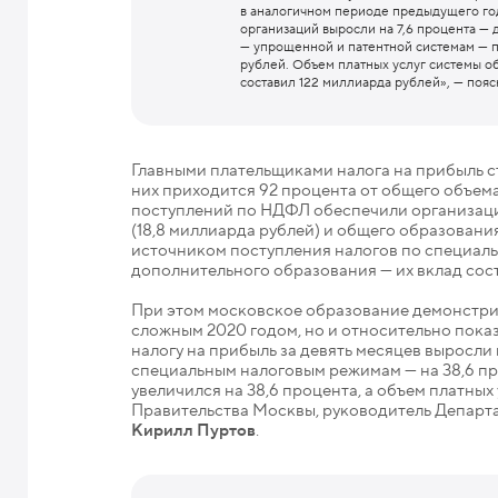
в аналогичном периоде предыдущего год
организаций выросли на 7,6 процента —
— упрощенной и патентной системам — п
рублей. Объем платных услуг системы о
составил 122 миллиарда рублей», — поя
Главными плательщиками налога на прибыль с
них приходится 92 процента от общего объем
поступлений по НДФЛ обеспечили организац
(18,8 миллиарда рублей) и общего образовани
источником поступления налогов по специал
дополнительного образования — их вклад сост
При этом московское образование демонстри
сложным 2020 годом, но и относительно пока
налогу на прибыль за девять месяцев выросли 
специальным налоговым режимам — на 38,6 пр
увеличился на 38,6 процента, а объем платных
Правительства Москвы, руководитель Департ
Кирилл Пуртов
.