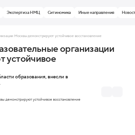
Экспертиза НМЦ
Ситиномика
Иные направления
Новос
низации Москвы демонстрируют устойчивое восстановление
азовательные организации
т устойчивое
ласти образования, внесли в
.