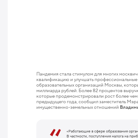
Пандемия стала стимулом для многих москвич
квалификацию и улучшать профессиональные н
образовательных организаций Москвы, который
миллиарда рублей. Более 82 процентов выруч
которые продемонстрировали рост более чем 
предыдущего года, сообщил заместитель Мэр
имущественно-земельных отношений
Владим
«Работающие в сфере образования орган
В частности, поступления налога на при