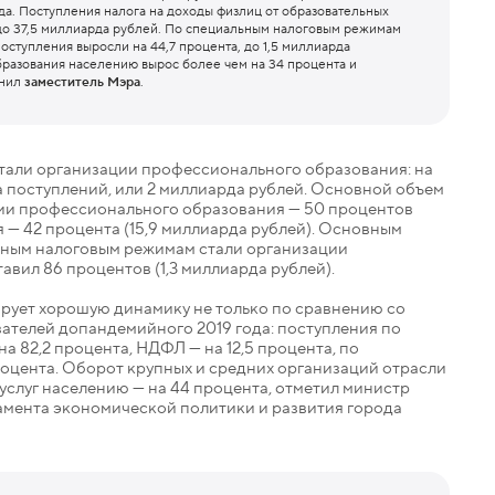
а. Поступления налога на доходы физлиц от образовательных
 до 37,5 миллиарда рублей. По специальным налоговым режимам
оступления выросли на 44,7 процента, до 1,5 миллиарда
бразования населению вырос более чем на 34 процента и
снил
заместитель Мэра
.
тали организации профессионального образования: на
а поступлений, или 2 миллиарда рублей. Основной объем
ии профессионального образования — 50 процентов
я — 42 процента (15,9 миллиарда рублей). Основным
ьным налоговым режимам стали организации
авил 86 процентов (1,3 миллиарда рублей).
рует хорошую динамику не только по сравнению со
зателей допандемийного 2019 года: поступления по
на 82,2 процента, НДФЛ — на 12,5 процента, по
оцента. Оборот крупных и средних организаций отрасли
 услуг населению — на 44 процента, отметил министр
амента экономической политики и развития города