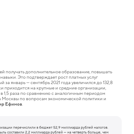
ей получать дополнительное образование, повышать
авыки. Это подтверждает рост платных услуг
 за январь — сентябрь 2021 года увеличился до 132,8
ки приходится на крупные и средние организации,
в 1,5 раза по сравнению с аналогичным периодом
а Москвы по вопросам экономической политики и
ир Ефимов
.
изации перечислили в бюджет 52,9 миллиарда рублей налогов.
быль составили 2,2 миллиарда рублей — на четверть больше, чем