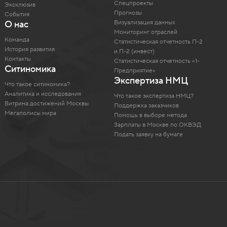
Спецпроекты
Эксклюзив
Прогнозы
События
Визуализация данных
О нас
Мониторинг отраслей
Команда
Статистическая отчетность П-2
История развития
и П-2 (инвест)
Контакты
Статистическая отчетность «1-
Ситиномика
Предприятие»
Экспертиза НМЦ
Что такое ситиномика?
Аналитика и исследования
Что такое экспертиза НМЦ?
Витрина достижений Москвы
Поддержка заказчиков
Мегаполисы мира
Помощь в выборе метода
Зарплаты в Москве по ОКВЭД
Подать заявку на бумаге