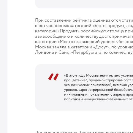
При составлении рейтинга оцениваются стати
шесть основных категорий: место, продукт, л
категории «Продукт» российскую столицу при
авиасообщению и количеству достопримечател
категории «Место» за высокий уровень безопа
Москва заняла в категории «Досуг», по уровн
Лондона и Санкт-Петербурга, а по количеству 
«В этом году Москва значительно укреп
процветание”, продемонстрировав рост с
экономических показателей, включая ур
уровень зарегистрированной безработицы
минимальным показателем с апреля прош
политики и имущественно-земельных о
Динамично столица России развивается как 