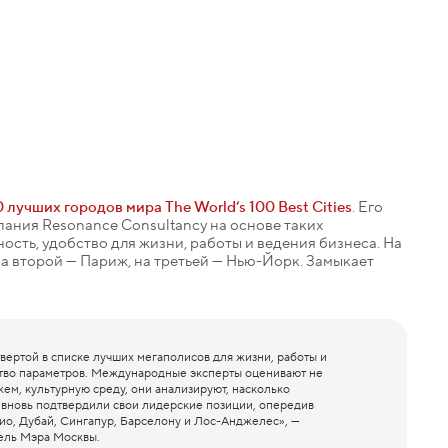
 лучших городов мира The World‘s 100 Best Cities
. Его
пания Resonance Consultancy на основе таких
ость, удобство для жизни, работы и ведения бизнеса. На
а второй — Париж, на третьей — Нью-Йорк. Замыкает
твертой в списке лучших мегаполисов для жизни, работы и
ство параметров. Международные эксперты оценивают не
ем, культурную среду, они анализируют, насколько
 вновь подтвердили свои лидерские позиции, опередив
кио, Дубай, Сингапур, Барселону и Лос-Анджелес», —
тель Мэра Москвы.