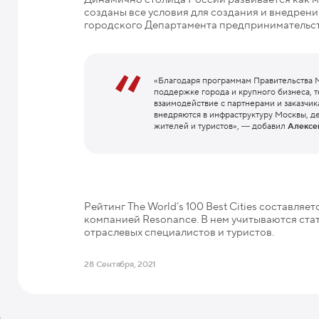
созданы все условия для создания и внедрен
городского Департамента предпринимательст
«Благодаря программам Правительства М
поддержке города и крупного бизнеса, те
взаимодействие с партнерами и заказчи
внедряются в инфраструктуру Москвы, 
жителей и туристов», ― добавил
Алексе
Рейтинг The World‘s 100 Best Cities составля
компанией Resonance. В нем учитываются ста
отраслевых специалистов и туристов.
28 Сентября, 2021