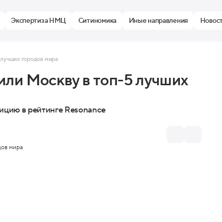
Экспертиза НМЦ
Ситиномика
Иные направления
Новос
 лучших городов мира
или Москву в топ-5 лучших
ицию в рейтинге Resonance