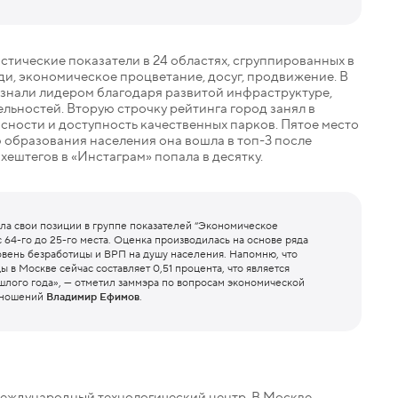
стические показатели в 24 областях, сгруппированных в
юди, экономическое процветание, досуг, продвижение. В
знали лидером благодаря развитой инфраструктуре,
ьностей. Вторую строчку рейтинга город занял в
сности и доступность качественных парков. Пятое место
ю образования населения она вошла в топ-3 после
хештегов в «Инстаграм» попала в десятку.
ила свои позиции в группе показателей “Экономическое
 64-го до 25-го места. Оценка производилась на основе ряда
овень безработицы и ВРП на душу населения. Напомню, что
 в Москве сейчас составляет 0,51 процента, что является
лого года», — отметил заммэра по вопросам экономической
тношений
Владимир Ефимов
.
международный технологический центр. В Москве