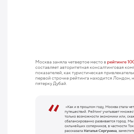
Москва заняла четвертое место в
рейтинге 100
составляет авторитетная консалтинговая ком
показателей, как туристическая привлекательн
первой строчке рейтинга находится Лондон, н
пятерку Дубай.
«Как и в прошлом году, Москва стала че
путешествий. Рейтинг учитывает множе
только возможности экономики или, скаж
сбалансированно развивается город. Мы
сильнейших соперников, в частности То
рассказала
Наталья Сергунина
, замести