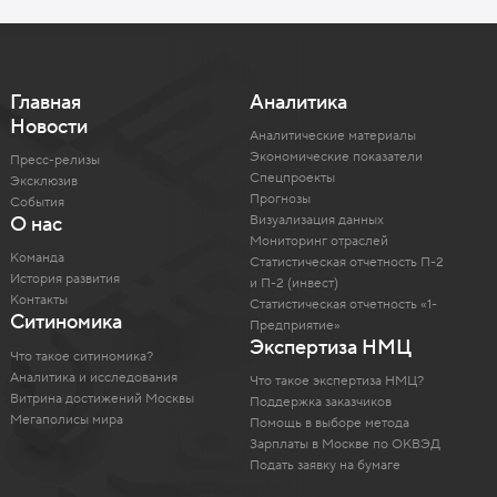
Главная
Аналитика
Новости
Аналитические материалы
Экономические показатели
Пресс-релизы
Спецпроекты
Эксклюзив
Прогнозы
События
Визуализация данных
О нас
Мониторинг отраслей
Команда
Статистическая отчетность П-2
История развития
и П-2 (инвест)
Контакты
Статистическая отчетность «1-
Ситиномика
Предприятие»
Экспертиза НМЦ
Что такое ситиномика?
Аналитика и исследования
Что такое экспертиза НМЦ?
Витрина достижений Москвы
Поддержка заказчиков
Мегаполисы мира
Помощь в выборе метода
Зарплаты в Москве по ОКВЭД
Подать заявку на бумаге