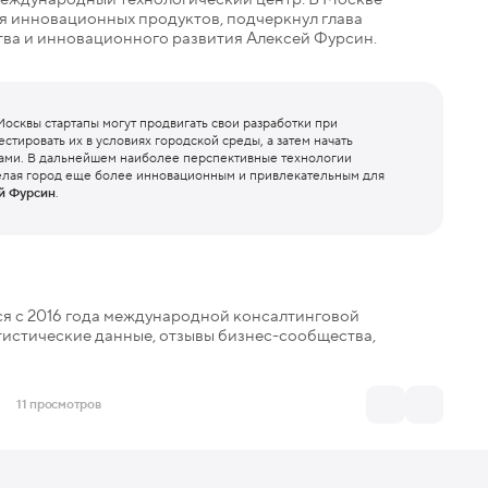
ия инновационных продуктов, подчеркнул глава
ва и инновационного развития Алексей Фурсин.
осквы стартапы могут продвигать свои разработки при
стировать их в условиях городской среды, а затем начать
ками. В дальнейшем наиболее перспективные технологии
делая город еще более инновационным и привлекательным для
й Фурсин
.
ется с 2016 года международной консалтинговой
тистические данные, отзывы бизнес-сообщества,
11 просмотров