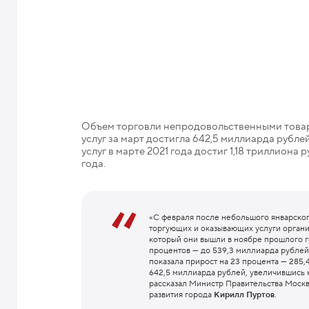
Объем торговли непродовольственными товара
услуг за март достигла 642,5 миллиарда рубл
услуг в марте 2021 года достиг 1,18 триллион
года.
«С февраля после небольшого январског
торгующих и оказывающих услуги органи
который они вышли в ноябре прошлого г
процентов — до 539,3 миллиарда рублей
показала прирост на 23 процента — 285,
642,5 миллиарда рублей, увеличившись 
рассказал Министр Правительства Моск
развития города
Кирилл Пуртов
.