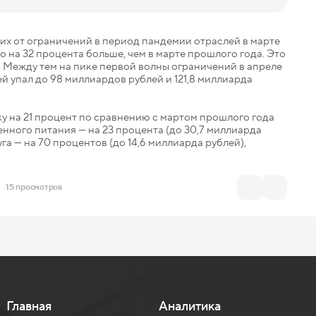
их от ограничений в период пандемии отраслей в марте
то на 32 процента больше, чем в марте прошлого года. Это
. Между тем на пике первой волны ограничений в апреле
й упал до 98 миллиардов рублей и 121,8 миллиарда
ку на 21 процент по сравнению с мартом прошлого года
енного питания — на 23 процента (до 30,7 миллиарда
уга — на 70 процентов (до 14,6 миллиарда рублей),
15 просмотров
Главная
Аналитика