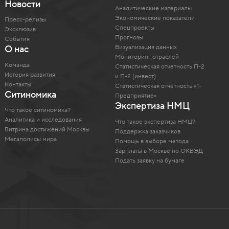
Новости
Аналитические материалы
Экономические показатели
Пресс-релизы
Спецпроекты
Эксклюзив
Прогнозы
События
Визуализация данных
О нас
Мониторинг отраслей
Команда
Статистическая отчетность П-2
История развития
и П-2 (инвест)
Контакты
Статистическая отчетность «1-
Ситиномика
Предприятие»
Экспертиза НМЦ
Что такое ситиномика?
Аналитика и исследования
Что такое экспертиза НМЦ?
Витрина достижений Москвы
Поддержка заказчиков
Мегаполисы мира
Помощь в выборе метода
Зарплаты в Москве по ОКВЭД
Подать заявку на бумаге