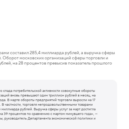
ми составил 285,4 миллиарда рублей, а выручка сферы
ей. Оборот московских организаций сферы торговли и
а рублей, на 28 процентов превысив показатель прошлого
о спада потребительской активности совокупные обороты
заций вновь превышают один триллион рублей в месяц, на
ода. В марте обороты предприятий торговли выросли на 17
. В частности, торговля непродовольственными товарами
4 миллиарда рублей. Выручка сферы услуг за март достигла
на 39 процентов по сравнению с мартом минувшего года», —
вы, руководитель Департамента экономической политики и