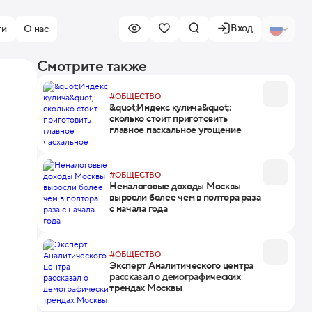
Вход
ти
О нас
Смотрите также
#ОБЩЕСТВО
&quot;Индекс кулича&quot;:
сколько стоит приготовить
главное пасхальное угощение
#ОБЩЕСТВО
Неналоговые доходы Москвы
выросли более чем в полтора раза
с начала года
#ОБЩЕСТВО
Эксперт Аналитического центра
рассказал о демографических
трендах Москвы